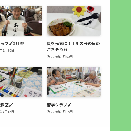
ラブ🖌8月🍉
夏を元気に！土用の丑の日の
ごちそう🍴
6年7月30日
2026年7月30日
教室🖌
習字クラブ🖌
6年7月15日
2026年7月15日