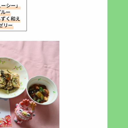
ューシー」
プルー
もずく和え
ゼリー