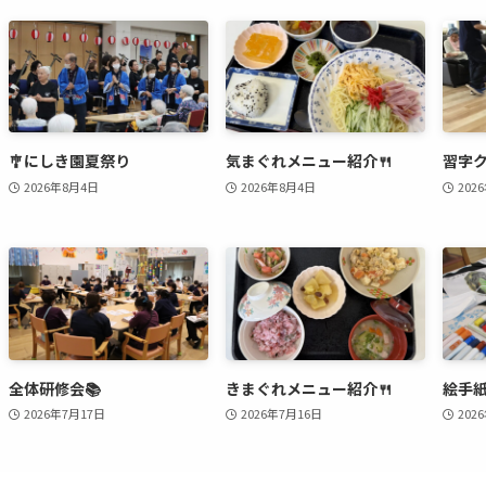
🎐にしき園夏祭り
気まぐれメニュー紹介🍴
習字ク
2026年8月4日
2026年8月4日
202
全体研修会📚
きまぐれメニュー紹介🍴
絵手紙
2026年7月17日
2026年7月16日
202