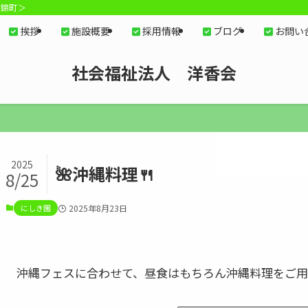
郡錦町＞
挨拶
施設概要
採用情報
ブログ
お問い
社会福祉法人 洋香会
2025
🌺沖縄料理🍴
8/25
にしき園
2025年8月23日
沖縄フェスに合わせて、昼食はもちろん沖縄料理をご用意