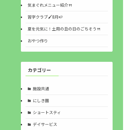
気まぐれメニュー紹介🍴
習字クラブ🖌8月🍉
夏を元気に！土用の丑の日のごちそう🍴
おやつ作り
カテゴリー
施設共通
にしき園
ショートスティ
デイサービス