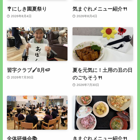
🎐にしき園夏祭り
気まぐれメニュー紹介🍴
2026年8月4日
2026年8月4日
習字クラブ🖌8月🍉
夏を元気に！土用の丑の日
のごちそう🍴
2026年7月30日
2026年7月30日
全体研修会📚
きまぐれメニュー紹介🍴