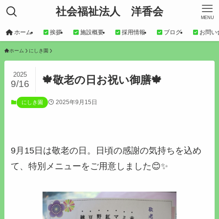
社会福祉法人 洋香会
MENU
ホーム
挨拶
施設概要
採用情報
ブログ
お問い
ホーム
にしき園
2025
🍁敬老の日お祝い御膳🍁
9/16
2025年9月15日
にしき園
9月15日は敬老の日。日頃の感謝の気持ちを込め
て、特別メニューをご用意しました😊✨