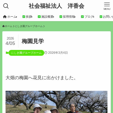
社会福祉法人 洋香会
MENU
ホーム
挨拶
施設概要
採用情報
ブログ
お問い
ホーム
にしき園グループホーム
2026
梅園見学
4/05
2026年3月4日
にしき園グループホーム
大畑の梅園へ花見に出かけました。