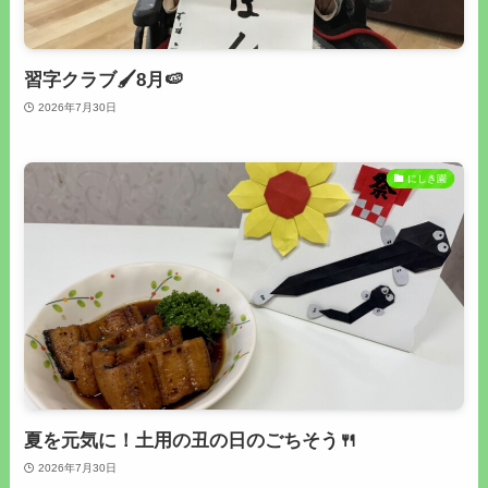
習字クラブ🖌8月🍉
2026年7月30日
にしき園
夏を元気に！土用の丑の日のごちそう🍴
2026年7月30日