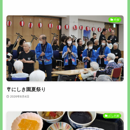
特養
🎐にしき園夏祭り
2026年8月4日
にしき園