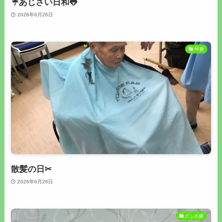
☔あじさい日和🐸
2026年6月26日
特養
散髪の日✂
2026年6月26日
にしき園