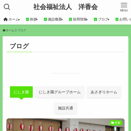
社会福祉法人 洋香会
MENU
ホーム
挨拶
施設概要
採用情報
ブログ
お問い
ホーム
ブログ
ブログ
にしき園
にしき園グループホーム
あさぎりホーム
施設共通
特養